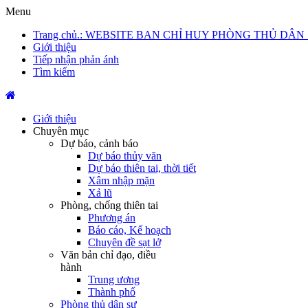
Menu
Trang chủ
.: WEBSITE BAN CHỈ HUY PHÒNG THỦ DÂN
Giới thiệu
Tiếp nhận phản ánh
Tìm kiếm
Giới thiệu
Chuyên mục
Dự báo, cảnh báo
Dự báo thủy văn
Dự báo thiên tai, thời tiết
Xâm nhập mặn
Xả lũ
Phòng, chống thiên tai
Phương án
Báo cáo, Kế hoạch
Chuyên đề sạt lở
Văn bản chỉ đạo, điều
hành
Trung ương
Thành phố
Phòng thủ dân sự