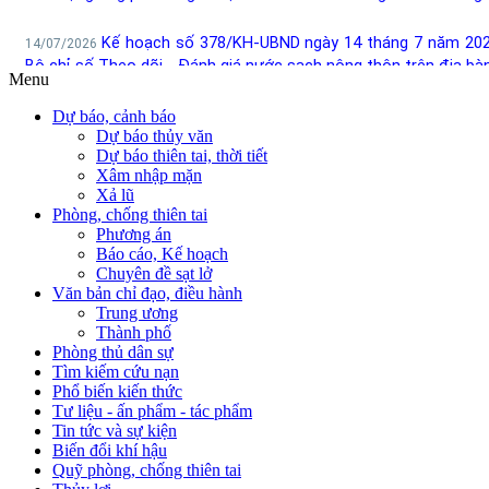
Menu
Dự báo, cảnh báo
Dự báo thủy văn
Dự báo thiên tai, thời tiết
Xâm nhập mặn
Xả lũ
Phòng, chống thiên tai
Phương án
Báo cáo, Kế hoạch
Chuyên đề sạt lở
Văn bản chỉ đạo, điều hành
Trung ương
Thành phố
Phòng thủ dân sự
Tìm kiếm cứu nạn
Phổ biến kiến thức
Tư liệu - ấn phẩm - tác phẩm
Tin tức và sự kiện
Biến đổi khí hậu
Quỹ phòng, chống thiên tai