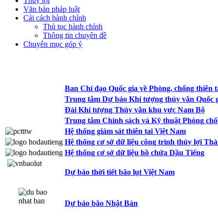
Thủy lợi
Văn bản pháp luật
Cải cách hành chính
Thủ tục hành chính
Thông tin chuyên đề
Chuyên mục góp ý
Ban Chỉ đạo Quốc gia về Phòng, chống thiên t
Trung tâm Dự báo Khí tượng thủy văn Quốc g
Đài Khí tượng Thủy văn khu vực Nam Bộ
Trung tâm Chính sách và Kỹ thuật Phòng chốn
Hệ thống giám sát thiên tai Việt Nam
Hệ thống cơ sở dữ liệu công trình thủy lợi T
Hệ thống cơ sở dữ liệu hồ chứa Dầu Tiếng
Dự báo thời tiết bão lụt Việt Nam
Dự báo bão Nhật Bản