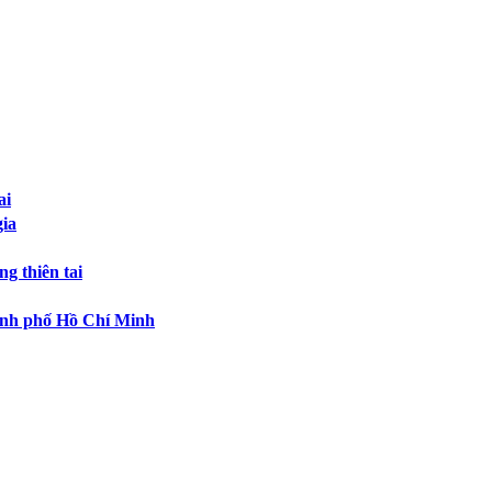
ai
ia
g thiên tai
hành phố Hồ Chí Minh