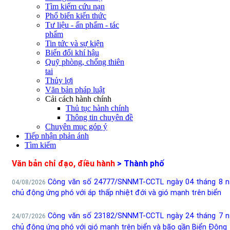
Tìm kiếm cứu nạn
Phổ biến kiến thức
Tư liệu - ấn phẩm - tác
phẩm
Tin tức và sự kiện
Biến đổi khí hậu
Quỹ phòng, chống thiên
tai
Thủy lợi
Văn bản pháp luật
Cải cách hành chính
Thủ tục hành chính
Thông tin chuyên đề
Chuyên mục góp ý
Tiếp nhận phản ánh
Tìm kiếm