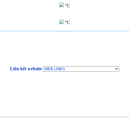
°C
°C
Liên kết website