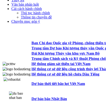
Thủy lợi
Văn bản pháp luật
Cải cách hành chính
Thủ tục hành chính
Thông tin chuyên đề
Chuyên mục góp ý
Ban Chỉ đạo Quốc gia về Phòng, chống thiên t
Trung tâm Dự báo Khí tượng thủy văn Quốc g
Đài Khí tượng Thủy văn khu vực Nam Bộ
Trung tâm Chính sách và Kỹ thuật Phòng chốn
Hệ thống giám sát thiên tai Việt Nam
Hệ thống cơ sở dữ liệu công trình thủy lợi T
Hệ thống cơ sở dữ liệu hồ chứa Dầu Tiếng
Dự báo thời tiết bão lụt Việt Nam
Dự báo bão Nhật Bản