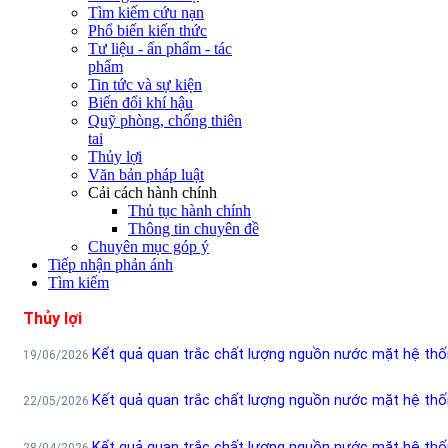
Tìm kiếm cứu nạn
Phổ biến kiến thức
Tư liệu - ấn phẩm - tác
phẩm
Tin tức và sự kiện
Biến đổi khí hậu
Quỹ phòng, chống thiên
tai
Thủy lợi
Văn bản pháp luật
Cải cách hành chính
Thủ tục hành chính
Thông tin chuyên đề
Chuyên mục góp ý
Tiếp nhận phản ánh
Tìm kiếm