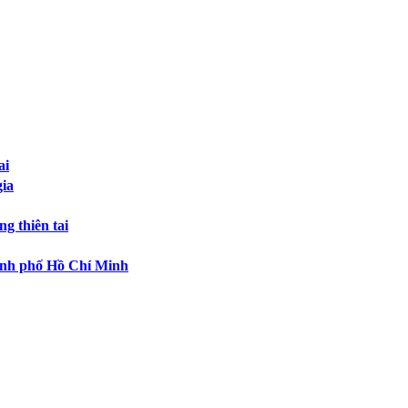
ai
ia
g thiên tai
hành phố Hồ Chí Minh