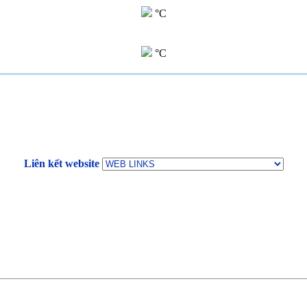
°C
°C
Liên kết website