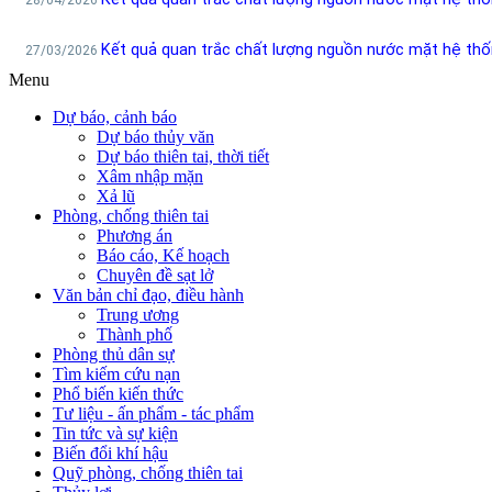
Menu
Dự báo, cảnh báo
Dự báo thủy văn
Dự báo thiên tai, thời tiết
Xâm nhập mặn
Xả lũ
Phòng, chống thiên tai
Phương án
Báo cáo, Kế hoạch
Chuyên đề sạt lở
Văn bản chỉ đạo, điều hành
Trung ương
Thành phố
Phòng thủ dân sự
Tìm kiếm cứu nạn
Phổ biến kiến thức
Tư liệu - ấn phẩm - tác phẩm
Tin tức và sự kiện
Biến đổi khí hậu
Quỹ phòng, chống thiên tai