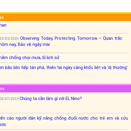
Hưởng ứng Ngày Thế giới chống sa mạc hóa và hạn
17/06/2026
iện
hán
Observing Today, Protecting Tomorrow – Quan trắc
23/03/2026
hôm nay, Bảo vệ ngày mai
năm chống chọi mưa, lũ lịch sử
n bão liên tiếp tàn phá, thiên tai ngày càng khốc liệt và ‘dị thường’
hức
Chúng ta cần làm gì với EL Nino?
08/07/2023
ến cáo người dân kỹ năng chống đuối nước cho trẻ em và cứu
nước