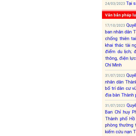
Tại 
24/03/2023
Văn bản pháp l
Quyế
17/10/2023
ban nhân dân T
chống thiên ta
khai thác tài ng
điểm du lịch; 
thông, điện lự
Chí Minh
Quyế
31/07/2023
nhân dân Thành
bố trí dân cư v
địa bàn Thành 
Quyế
31/07/2023
Ban Chỉ huy P
Thành phố Hồ 
phòng thường t
kiếm cứu nạn T