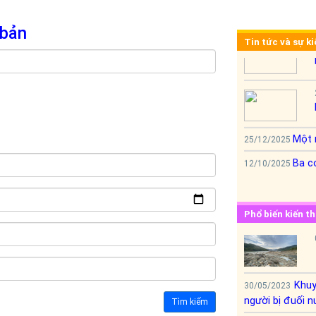
 bản
Tin tức và sự k
Một 
25/12/2025
Ba cơ
12/10/2025
Phổ biến kiến t
Khuy
30/05/2023
người bị đuối 
Tìm kiếm